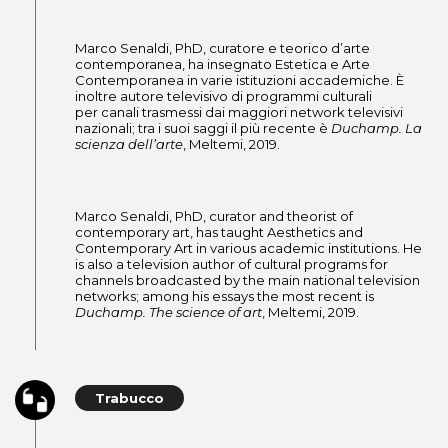
Marco Senaldi, PhD, curatore e teorico d’arte
contemporanea, ha insegnato Estetica e Arte
Contemporanea in varie istituzioni accademiche. È
inoltre autore televisivo di programmi culturali
per canali trasmessi dai maggiori network televisivi
nazionali; tra i suoi saggi il più recente è
Duchamp. La
scienza dell’arte
, Meltemi, 2019.
Marco Senaldi, PhD, curator and theorist of
contemporary art, has taught Aesthetics and
Contemporary Art in various academic institutions. He
is also a television author of cultural programs for
channels broadcasted by the main national television
networks; among his essays the most recent is
Duchamp. The science of art
, Meltemi, 2019.
Trabucco