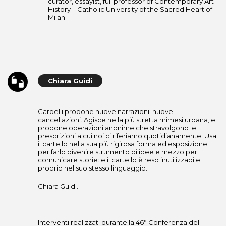
curator, essayist, full professor of Contemporary Art
History – Catholic University of the Sacred Heart of
Milan.
Chiara Guidi
Garbelli propone nuove narrazioni; nuove
cancellazioni. Agisce nella più stretta mimesi urbana, e
propone operazioni anonime che stravolgono le
prescrizioni a cui noi ci riferiamo quotidianamente. Usa
il cartello nella sua più rigirosa forma ed esposizione
per farlo divenire strumento di idee e mezzo per
comunicare storie: e il cartello è reso inutilizzabile
proprio nel suo stesso linguaggio.
Chiara Guidi.
Interventi realizzati durante la 46° Conferenza del