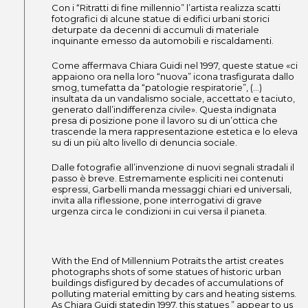
Con i “Ritratti di fine millennio” l’artista realizza scatti
fotografici di alcune statue di edifici urbani storici
deturpate da decenni di accumuli di materiale
inquinante emesso da automobili e riscaldamenti.
Come affermava Chiara Guidi nel 1997, queste statue «ci
appaiono ora nella loro “nuova” icona trasfigurata dallo
smog, tumefatta da “patologie respiratorie”, (…)
insultata da un vandalismo sociale, accettato e taciuto,
generato dall’indifferenza civile». Questa indignata
presa di posizione pone il lavoro su di un’ottica che
trascende la mera rappresentazione estetica e lo eleva
su di un più alto livello di denuncia sociale.
Dalle fotografie all’invenzione di nuovi segnali stradali il
passo è breve. Estremamente espliciti nei contenuti
espressi, Garbelli manda messaggi chiari ed universali,
invita alla riflessione, pone interrogativi di grave
urgenza circa le condizioni in cui versa il pianeta.
With the End of Millennium Potraits the artist creates
photographs shots of some statues of historic urban
buildings disfigured by decades of accumulations of
polluting material emitting by cars and heating sistems.
As Chiara Guidi statedin 1997, this statues ” appear to us