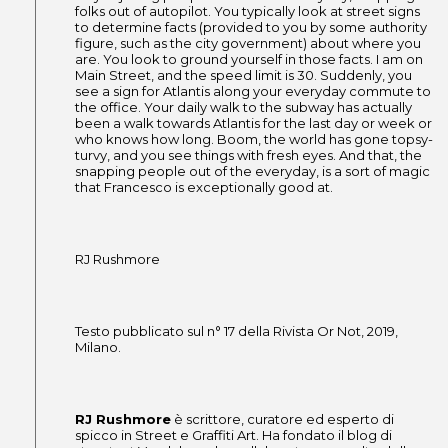
folks out of autopilot. You typically look at street signs
to determine facts (provided to you by some authority
figure, such as the city government) about where you
are. You look to ground yourself in those facts. I am on
Main Street, and the speed limit is 30. Suddenly, you
see a sign for Atlantis along your everyday commute to
the office. Your daily walk to the subway has actually
been a walk towards Atlantis for the last day or week or
who knows how long. Boom, the world has gone topsy-
turvy, and you see things with fresh eyes. And that, the
snapping people out of the everyday, is a sort of magic
that Francesco is exceptionally good at.
RJ Rushmore
Testo pubblicato sul n° 17 della Rivista Or Not, 2019,
Milano.
RJ Rushmore
è scrittore, curatore ed esperto di
spicco in Street e Graffiti Art. Ha fondato il blog di