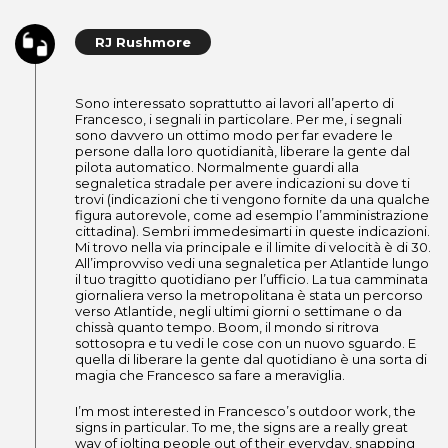
RJ Rushmore
Sono interessato soprattutto ai lavori all’aperto di
Francesco, i segnali in particolare. Per me, i segnali
sono davvero un ottimo modo per far evadere le
persone dalla loro quotidianità, liberare la gente dal
pilota automatico. Normalmente guardi alla
segnaletica stradale per avere indicazioni su dove ti
trovi (indicazioni che ti vengono fornite da una qualche
figura autorevole, come ad esempio l’amministrazione
cittadina). Sembri immedesimarti in queste indicazioni.
Mi trovo nella via principale e il limite di velocità è di 30.
All’improvviso vedi una segnaletica per Atlantide lungo
il tuo tragitto quotidiano per l’ufficio. La tua camminata
giornaliera verso la metropolitana è stata un percorso
verso Atlantide, negli ultimi giorni o settimane o da
chissà quanto tempo. Boom, il mondo si ritrova
sottosopra e tu vedi le cose con un nuovo sguardo. E
quella di liberare la gente dal quotidiano è una sorta di
magia che Francesco sa fare a meraviglia.
I’m most interested in Francesco’s outdoor work, the
signs in particular. To me, the signs are a really great
way of jolting people out of their everyday, snapping