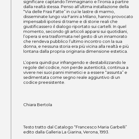
significare captando l’immaginario e l’ironia a partire
dalla realtà stessa. Penso all’ultima installazione della
“Via delle Frasi Fatte” in cui le lastre di marmo,
disseminate lungo via Farini a Milano, hanno provocato
impensabili ipotesi di trame e di storie reali che
giustificassero il dialogo riportato sui cartelli. In quel
momento, secondo gli articoli apparsi sui quotidiani,
l’opera si era trasformata nel gesto di un innamorato
che rendeva pubblico l’ultimo incontro con la sua
donna, e nessuna storia era più vicina alla realtà e più
lontana dalla propria originaria dimensione estetica.
L’opera quindi pur infrangendo e destabilizzando le
regole del codice, non perde autenticità, continua a
vivere nei suoi panni mimetici e a essere “assunta” e
sedimentata come segno reale aggiuntivo di un
codice preesistente.
Chiara Bertola
Testo tratto dal Catalogo “Francesco Maria Garbelli”
edito dalla Galleria La Giarina, Verona, 1993.