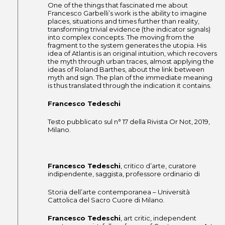
One of the things that fascinated me about
Francesco Garbelli’s work is the ability to imagine
places, situations and times further than reality,
transforming trivial evidence (the indicator signals)
into complex concepts. The moving from the
fragment to the system generates the utopia. His
idea of ​​Atlantis is an original intuition, which recovers
the myth through urban traces, almost applying the
ideas of Roland Barthes, about the link between
myth and sign. The plan of the immediate meaning
is thus translated through the indication it contains.
Francesco Tedeschi
Testo pubblicato sul n° 17 della Rivista Or Not, 2019,
Milano.
Francesco Tedeschi
, critico d’arte, curatore
indipendente, saggista, professore ordinario di
Storia dell’arte contemporanea – Università
Cattolica del Sacro Cuore di Milano.
Francesco Tedeschi
, art critic, independent