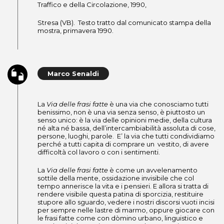
Traffico e della Circolazione, 1990,
Stresa (VB). Testo tratto dal comunicato stampa della
mostra, primavera 1990.
Marco Senaldi
La
Via delle frasi fatte
è una via che conosciamo tutti
benissimo, non è una via senza senso, è piuttosto un
senso unico: è la via delle opinioni medie, della cultura
né alta né bassa, dell’intercambiabilità assoluta di cose,
persone, luoghi, parole. E’ la via che tutti condividiamo
perché a tutti capita di comprare un vestito, di avere
difficoltà col lavoro o con i sentimenti.
La
Via delle frasi fatte
è come un avvelenamento
sottile della mente, ossidazione invisibile che col
tempo annerisce la vita e i pensieri. E allora si tratta di
rendere visibile questa patina di sporcizia, restituire
stupore allo sguardo, vedere i nostri discorsi vuoti incisi
per sempre nelle lastre di marmo, oppure giocare con
le frasi fatte come con dòmino urbano, linguistico e