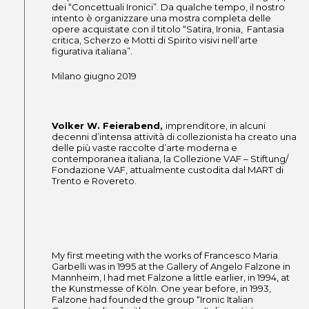
dei “Concettuali Ironici”. Da qualche tempo, il nostro
intento è organizzare una mostra completa delle
opere acquistate con il titolo “Satira, Ironia, Fantasia
critica, Scherzo e Motti di Spirito visivi nell’arte
figurativa italiana”.
Milano giugno 2019
Volker W. Feierabend,
imprenditore, in alcuni
decenni d’intensa attività di collezionista ha creato una
delle più vaste raccolte d’arte moderna e
contemporanea italiana, la Collezione VAF – Stiftung/
Fondazione VAF, attualmente custodita dal MART di
Trento e Rovereto.
My first meeting with the works of Francesco Maria
Garbelli was in 1995 at the Gallery of Angelo Falzone in
Mannheim, I had met Falzone a little earlier, in 1994, at
the Kunstmesse of Köln. One year before, in 1993,
Falzone had founded the group “Ironic Italian