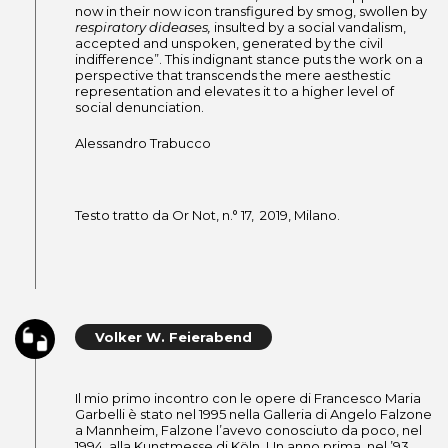
now in their now icon transfigured by smog, swollen by
respiratory dideases,
insulted by a social vandalism,
accepted and unspoken, generated by the civil
indifference”. This indignant stance puts the work on a
perspective that transcends the mere aesthestic
representation and elevates it to a higher level of
social denunciation.
Alessandro Trabucco
Testo tratto da Or Not, n.° 17, 2019, Milano.
Volker W. Feierabend
Il mio primo incontro con le opere di Francesco Maria
Garbelli è stato nel 1995 nella Galleria di Angelo Falzone
a Mannheim, Falzone l’avevo conosciuto da poco, nel
1994, alla Kunstmesse di Köln. Un anno prima, nel ’93,