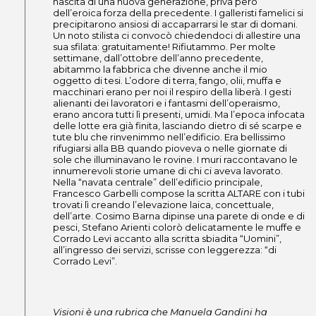
nascita di una nuova generazione, priva però
dell’eroica forza della precedente. I galleristi famelici si
precipitarono ansiosi di accaparrarsi le star di domani.
Un noto stilista ci convocò chiedendoci di allestire una
sua sfilata: gratuitamente! Rifiutammo. Per molte
settimane, dall’ottobre dell’anno precedente,
abitammo la fabbrica che divenne anche il mio
oggetto di tesi. L’odore di terra, fango, olii, muffa e
macchinari erano per noi il respiro della liberà. I gesti
alienanti dei lavoratori e i fantasmi dell’operaismo,
erano ancora tutti lì presenti, umidi. Ma l’epoca infocata
delle lotte era già finita, lasciando dietro di sé scarpe e
tute blu che rinvenimmo nell’edificio. Era bellissimo
rifugiarsi alla BB quando pioveva o nelle giornate di
sole che illuminavano le rovine. I muri raccontavano le
innumerevoli storie umane di chi ci aveva lavorato.
Nella “navata centrale” dell’edificio principale,
Francesco Garbelli compose la scritta ALTARE con i tubi
trovati lì creando l’elevazione laica, concettuale,
dell’arte. Cosimo Barna dipinse una parete di onde e di
pesci, Stefano Arienti colorò delicatamente le muffe e
Corrado Levi accanto alla scritta sbiadita “Uomini”,
all’ingresso dei servizi, scrisse con leggerezza: “di
Corrado Levi”.
Visioni è una rubrica che Manuela Gandini ha