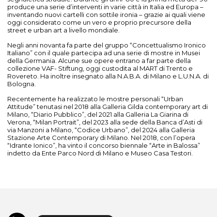
produce una serie d’interventi in varie città in Italia ed Europa –
inventando nuovi cartelli con sottile ironia – grazie ai quali viene
oggi considerato come un vero e proprio precursore della
street e urban art a livello mondiale.
Negli anni novanta fa parte del gruppo “Concettualismo Ironico
Italiano” con il quale partecipa ad una serie di mostre in Musei
della Germania. Alcune sue opere entrano a far parte della
collezione VAF- Stiftung, oggi custodita al MART di Trento e
Rovereto. Ha inoltre insegnato alla N.A.B.A. di Milano e L.U.N.A. di
Bologna.
Recentemente ha realizzato le mostre personali “Urban
Attitude” tenutasi nel 2018 alla Galleria Gilda contemporary art di
Milano, “Diario Pubblico”, del 2021 alla Galleria La Giarina di
Verona, “Milan Portrait”, del 2023 alla sede della Banca d’Asti di
via Manzoni a Milano, “Codice Urbano”, del 2024 alla Galleria
Stazione Arte Contemporary di Milano. Nel 2018, con l’opera
“Idrante Ionico”, ha vinto il concorso biennale “Arte in Balossa”
indetto da Ente Parco Nord di Milano e Museo Casa Testori.