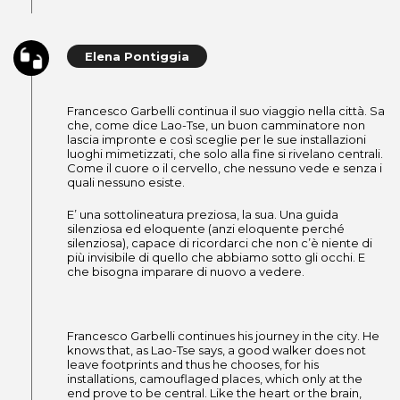
Elena Pontiggia
Francesco Garbelli continua il suo viaggio nella città. Sa
che, come dice Lao-Tse, un buon camminatore non
lascia impronte e così sceglie per le sue installazioni
luoghi mimetizzati, che solo alla fine si rivelano centrali.
Come il cuore o il cervello, che nessuno vede e senza i
quali nessuno esiste.
E’ una sottolineatura preziosa, la sua. Una guida
silenziosa ed eloquente (anzi eloquente perché
silenziosa), capace di ricordarci che non c’è niente di
più invisibile di quello che abbiamo sotto gli occhi. E
che bisogna imparare di nuovo a vedere.
Francesco Garbelli continues his journey in the city. He
knows that, as Lao-Tse says, a good walker does not
leave footprints and thus he chooses, for his
installations, camouflaged places, which only at the
end prove to be central. Like the heart or the brain,