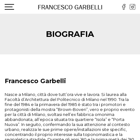
BIOGRAFIA
Francesco Garbelli
Nasce a Milano, città dove tutt’ora vive e lavora. Si laurea alla
Facoltà d’Architettura del Politecnico di Milano nel 1990. Tra la
fine del 1984 e la primavera del 1985 è stato tra i promotori e
protagonisti della mostra “Brown-Boveri”, vero e proprio evento
per la città di Milano, svoltasi nell’ex fabbrica omonima
abbandonata, all’epoca situata tra quartiere “Isola” e “Porta
Nuova”. In seguito, confermando la sua attenzione al contesto
urbano, realizza le sue prime opere/installazioni site specific,
concentrando il proprio interesse sulla toponomastica e la
segnaletica stradale. Durante gli anni ’80 e la prima metà dei ’90