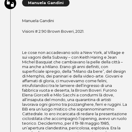
Manuela Gandini
Manuela Gandini
Visioni # 2.90 Brown Boveri, 2021.
Le cose non accadevano solo a New York, al Village e
sui vagoni della Subway – con Keith Haring e Jean
Michel Basquiat che cambiavano la pelle della città –
ma anche a Milano. Erano gli anni definiti, con
superficiale spregio, della “Milano da bere”, del design
di Memphis, dei paninari e della video-arte. Giovani e
affamati di gloria, ci muovevamo come felini,
intrufolandoci tra le lamiere dell’ingresso di una
fabbrica vuota e deserta, la Brown Boveri. Furono
Elena Giorcelli e Milo Sacchi a condurmi là dove,
all’insaputa del mondo, una quarantina di artisti
lavorava ogni giorno tra pozzanghere, ferri e ruggini. La
BB era un luogo mistico che soprannominammo
Cattedrale. Io ero incaricata di redare la presentazione
ciclostilata che accompagnò l’opening, avevo un ruolo
teorico. Decidemmo, per il 19-18 maggio 1985,
un’apertura clandestina, pericolosa, esplosiva. Era la