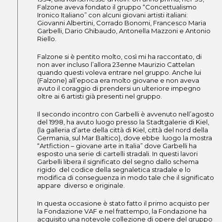
Falzone aveva fondato il gruppo “Concettualismo
Ironico Italiano” con alcuni giovani artisti italiani:
Giovanni Albertini, Corrado Bonomi, Francesco Maria
Garbelli, Dario Ghibaudo, Antonella Mazzoni e Antonio
Riello.
Falzone si è pentito molto, così mi ha raccontato, di
non aver incluso l’allora 23enne Maurizio Cattelan
quando questi voleva entrare nel gruppo. Anche lui
(Falzone) all’epoca era molto giovane e non aveva
avuto il coraggio di prendersi un ulteriore impegno
oltre ai 6 artisti già presenti nel gruppo.
Il secondo incontro con Garbelli è avvenuto nell’agosto
del 1998, ha avuto luogo presso la Stadtgalerie di Kiel,
(la galleria d’arte della città di Kiel, città del nord della
Germania, sul Mar Baltico), dove ebbe luogo la mostra
“Artfiction – giovane arte in Italia” dove Garbelli ha
esposto una serie di cartelli stradali. In questi lavori
Garbelli libera il significato del segno dallo schema
rigido del codice della segnaletica stradale e lo
modifica di conseguenza in modo tale che il significato
appare diverso e originale.
In questa occasione è stato fatto il primo acquisto per
la Fondazione VAF e nel frattempo, la Fondazione ha
acquisito una notevole collezione di opere del gruppo