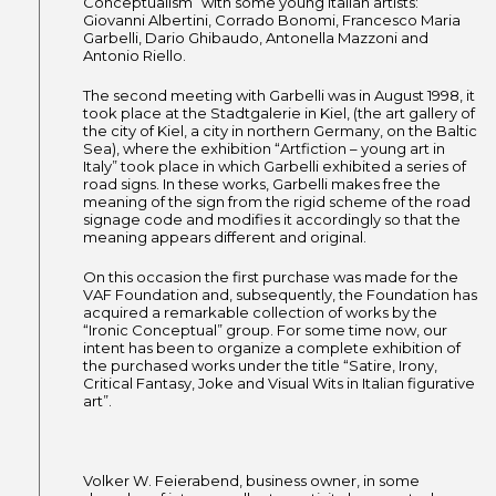
Conceptualism” with some young Italian artists:
Giovanni Albertini, Corrado Bonomi, Francesco Maria
Garbelli, Dario Ghibaudo, Antonella Mazzoni and
Antonio Riello.
The second meeting with Garbelli was in August 1998, it
took place at the Stadtgalerie in Kiel, (the art gallery of
the city of Kiel, a city in northern Germany, on the Baltic
Sea), where the exhibition “Artfiction – young art in
Italy” took place in which Garbelli exhibited a series of
road signs. In these works, Garbelli makes free the
meaning of the sign from the rigid scheme of the road
signage code and modifies it accordingly so that the
meaning appears different and original.
On this occasion the first purchase was made for the
VAF Foundation and, subsequently, the Foundation has
acquired a remarkable collection of works by the
“Ironic Conceptual” group. For some time now, our
intent has been to organize a complete exhibition of
the purchased works under the title “Satire, Irony,
Critical Fantasy, Joke and Visual Wits in Italian figurative
art”.
Volker W. Feierabend, business owner, in some