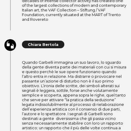
decades of intense collector activity has created one
of the largest collections of modern and contemporary
Italian art, the VAF Collection – Stiftung / VAF
Foundation, currently situated at the MART of Trento
and Rovereto
Chiara Bertola
Quando Garbelli immagina un suo lavoro, lo sguardo
della gente diventa parte dei materiali con cui si misura
e questo perchè le sue opere funzionano quando
l’altro entra in relazione. Ma distrarre o provocare nel
passante un’azione di disturbo non è il suo primo
obiettivo. L’ironia delle scritte, dei simboli alterati sui
segnali è leggera, sottile, forse anche volutamente
semplice e scoperta, appena sopra le righe, quel tanto
che serve per attivare “la pratica della seduzione”
legata indissolubilmente al processo di rielaborazione
dell’esperienza artistica con il consenso di due parti,
l’autore e lo spettatore. I segnali di Garbelli sono
destinati a gente diversissima che gli passa vicino
senza necessariamente stabilire con loro un rapporto
artistico; un rapporto che il più delle volte continua a