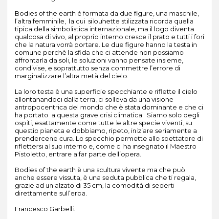
Bodies of the earth è formata da due figure, una maschile,
l’altra femminile, la cui silouhette stilizzata ricorda quella
tipica della simbolistica internazionale, ma il logo diventa
qualcosa di vivo, al proprio interno cresce il prato e tutti i fori
che la natura vorrà portare. Le due figure hanno la testa in
comune perchè la sfida che ci attende non possiamo
affrontarla da soli, le soluzioni vanno pensate insieme,
condivise, e soprattutto senza commettre l’errore di
marginalizzare l’altra metà del cielo.
La loro testa è una superficie specchiante e riflette il cielo
allontanandoci dalla terra, ci solleva da una visione
antropocentrica del mondo che è stata dominante e che ci
ha portato a questa grave crisi climatica. Siamo solo degli
ospiti, esattamente come tutte le altre specie viventi, su
questio pianeta e dobbiamo, ripeto, iniziare seriamente a
prendercene cura. Lo specchio permette allo spettatore di
riflettersi al suo interno e, come ci ha insegnato il Maestro
Pistoletto, entrare a far parte dell’opera.
Bodies of the earth è una scultura vivente ma che può
anche essere vissuta, è una seduta pubblica che ti regala,
grazie ad un alzato di 35 cm, la comodità di sederti
direttamente sull’erba.
Francesco Garbelli.