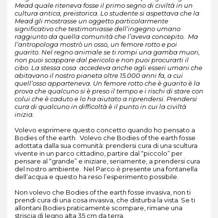
Mead quale riteneva fosse il primo segno di civiltà in un
cultura antica, preistorica. Lo studente si aspettava che la
Mead gli mostrasse un oggetto particolarmente
significativo che testimoniasse dell’ingegno umano
raggiunto da quella comunità che l’aveva concepito. Ma
l’antropologa mostrò un osso, un femore rotto e poi
guarito. Nel regno animale se ti rompi una gamba muori,
non puoi scappare dal pericolo e non puoi procurarti il
cibo. La stessa cosa accedeva anche agli esseri umani che
abitavano il nostro pianeta oltre 15.000 anni fa, a cui
quell’osso apparteneva. Un femore rotto che è guarito è la
prova che qualcuno si è preso il tempo e i rischi di stare con
colui che è caduto e lo ha aiutato a riprendersi. Prendersi
cura di qualcuno in difficoltà è il punto in cui la civiltà
inizia.
Volevo esprimere questo concetto quando ho pensato a
Bodies of the earth. Volevo che Bodies of the earth fosse
adottata dalla sua comunità: prendersi cura di una scultura
vivente in un parco cittadino, partire dal “piccolo” per
pensare al “grande” e iniziare, seriamente, a prendersi cura
del nostro ambiente. Nel Parco è presente una fontanella
dell’acqua e questo ha reso l’esperimento possibile.
Non volevo che Bodies of the earth fosse invasiva, non ti
prendi cura di una cosa invasiva, che disturba la vista. Se ti
allontani Bodies praticamente scompare, rimane una
striscia di legno alta 35 cm da terra.