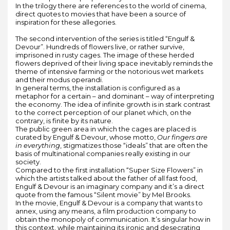
In the trilogy there are references to the world of cinema,
direct quotes to movies that have been a source of
inspiration for these allegories.
The second intervention of the series is titled “Engulf &
Devour”. Hundreds of flowers live, or rather survive,
imprisoned in rusty cages. The image of these herded
flowers deprived of their living space inevitably reminds the
theme of intensive farming or the notorious wet markets
and their modus operandi.
In general terms, the installation is configured as a
metaphor for a certain – and dominant – way of interpreting
the economy. The idea of infinite growth is in stark contrast
to the correct perception of our planet which, on the
contrary, is finite by its nature.
The public green area in which the cages are placed is
curated by Engulf & Devour, whose motto,
Our fingers are
in everything
, stigmatizes those “ideals” that are often the
basis of multinational companies really existing in our
society.
Compared to the first installation “Super Size Flowers” in
which the artists talked about the father of all fast food,
Engulf & Devour is an imaginary company and it’s a direct
quote from the famous “Silent movie” by Mel Brooks.
In the movie, Engulf & Devour is a company that wants to
annex, using any means, a film production company to
obtain the monopoly of communication. It’s singular how in
this context, while maintaining its ironic and desecrating