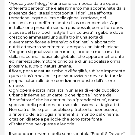
“Apocalypse Trilogy” è una serie composta da tre opere
differenti per tecniche e allestimento ma accomunate dalla
presenza degli stessi protagonisti, i fiori. Essa affronta
tematiche legate all’era della globalizzazione, del
consumismo e dell’imminente disastro ambientale. Ogni
installazione presenta scenari paradossali, come fiori obesi
a causa del fast-food lifestyle, fiori ‘coltivati’ in gabbie dove
crescono ammassati uno sull’altro in una sorta di
allevamento floreale intensivo o fiori nati in laboratorio,
nutriti attraverso sperimentali composizioni biochimiche.
Vengono stigmatizzati, con ironia, i processi messi in atto
dalla macchina industriale globale, che appare indifferente
ed inarrestabile, motore principale di un’apocalisse ormai
prossima, 100% di natura umana.
Il fiore, per sua natura simbolo di fragilità, subisce impotente
queste trasformazioni e per sopravvivere deve adattare la
propria natura alle dure condizioni imposte dall’essere
umano.
Ogni opera è stata installata in un’area di verde pubblico
urbano insieme ad un cartello che riporta il nome del
‘benefattore’ che ha contribuito a ‘prendersi cura’, come
sponsor, della problematica sociale inscenata dagli artisti.
Non sarà difficile per il pubblico più attento riconoscere,
all’interno della trilogia, riferimenti al mondo del cinema,
citazioni dirette a pellicole che sono state fonte
d’ispirazione per queste allegorie.
Il secondo intervento della serie si intitola “Engulf & Devour”,