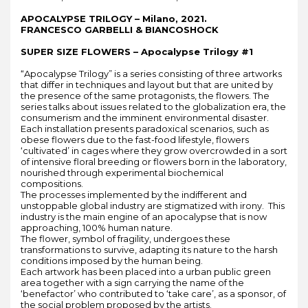
APOCALYPSE TRILOGY – Milano, 2021.
FRANCESCO GARBELLI & BIANCOSHOCK
SUPER SIZE FLOWERS – Apocalypse Trilogy #1
“Apocalypse Trilogy” is a series consisting of three artworks
that differ in techniques and layout but that are united by
the presence of the same protagonists, the flowers. The
series talks about issues related to the globalization era, the
consumerism and the imminent environmental disaster.
Each installation presents paradoxical scenarios, such as
obese flowers due to the fast-food lifestyle, flowers
‘cultivated’ in cages where they grow overcrowded in a sort
of intensive floral breeding or flowers born in the laboratory,
nourished through experimental biochemical
compositions.
The processes implemented by the indifferent and
unstoppable global industry are stigmatized with irony. This
industry is the main engine of an apocalypse that is now
approaching, 100% human nature.
The flower, symbol of fragility, undergoes these
transformations to survive, adapting its nature to the harsh
conditions imposed by the human being.
Each artwork has been placed into a urban public green
area together with a sign carrying the name of the
‘benefactor’ who contributed to ‘take care’, as a sponsor, of
the social problem proposed by the artists.