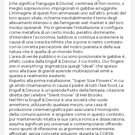
(che significa Trangugia & Divora): centinaia di fiori vivono, o
meglio sopravvivono, imprigionati in gabbie arrugginite.
L’immagine di questi fiori ammassati uno sull’altro, privati del
loro spazio vitale, richiama inevitabilmente il tema degli
allevamenti intensivi o dei famigerati wet market e del loro
modus operandi. Più in generale l’installazione si configura
come metafora di un certo modo, peraltro dominante,
d’intendere l’economia, laddove si continua a sostenere la
causa di una crescita infinita che si pone in netto contrasto
con la corretta percezione del nostro pianeta e della sua
natura che è quella di un mondo finito.
L’area di verde pubblico in cui sono posizionate le gabbie è,
infatti, curata dalla Engulf & Devour, il cui motto,
Our fingers
are in everything,
stigmatizza quegli “ideali” che spesso
sono alla base di grandi aziende multinazionali simili a
questa e realmente esistenti.
Rispetto alla prima installazione, “Super Size Flowers” in cui
gli artisti chiamavamo in causa il padre di tutti i fast food, La
Engulf & Devour è un’azienda frutto della fantasia, citazione
diretta del celebre “Silent movie” di Mel Brooks.
Nel film la Engulf & Devour è una società che vuole
annettersi, utilizzando qualsiasi mezzo, una casa di
produzione cinematografica per assicurarsi il monopolio
della comunicazione; è singolare come in questo contesto,
pur mantenendo intatta la sua carica ironica e dissacratoria,
assuma significati più universali e contemporanei offrendo
nuovi spunti di riflessione su argomenti recentemente
affrontati, senza concrete soluzioni, durante la COP26.