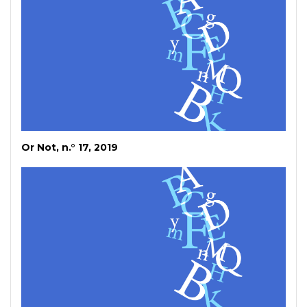
Or Not, n.° 17, 2019