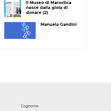
Il Museo di Marostica
nasce dalla gioia di
donare (2)
Manuela Gandini